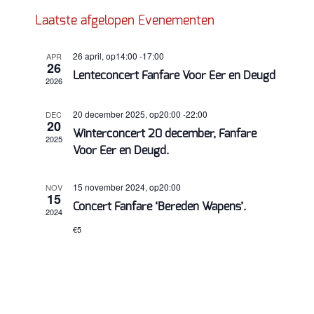
navigatie
weergav
Selecteer
navigatie
Laatste afgelopen Evenementen
een
datum.
26 april, op14:00
-
17:00
APR
26
Lenteconcert Fanfare Voor Eer en Deugd
2026
20 december 2025, op20:00
-
22:00
DEC
20
Winterconcert 20 december, Fanfare
2025
Voor Eer en Deugd.
15 november 2024, op20:00
NOV
15
Concert Fanfare ‘Bereden Wapens’.
2024
€5