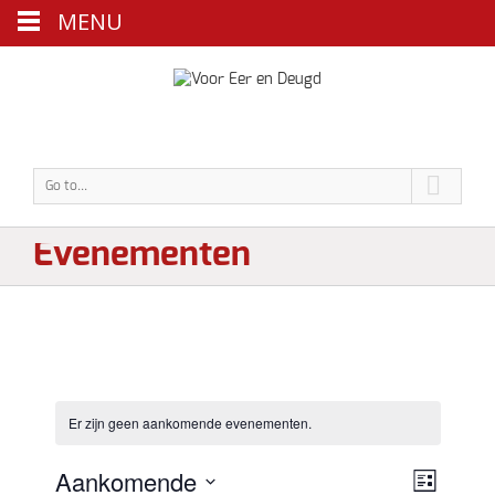
MENU
Go to...
Evenementen
Er zijn geen aankomende evenementen.
Aankomende
Weergave
Eveneme
Lijst