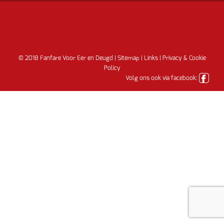
© 2018 Fanfare Voor Eer en Deugd |
Sitemap
|
Links
|
Privacy & Cookie
Policy
Volg ons ook via facebook: