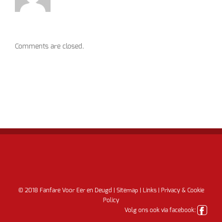
Comments are closed.
© 2018 Fanfare Voor Eer en Deugd |
Sitemap
|
Links
|
Privacy & Cookie
Policy
Volg ons ook via facebook: