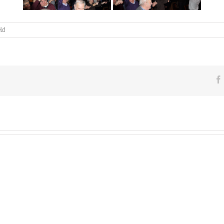
voor
ld
Jaarconcert
2015