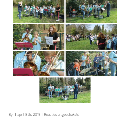
voor
By
|
april 8th, 2019
|
Reacties uitgeschakeld
Jeugdkamp
2019