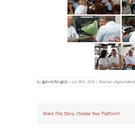
By
@dm1n15tr@t0r
|
juli 18th, 2016
|
Reacties uitgeschakel
Share This Story, Choose Your Platform!