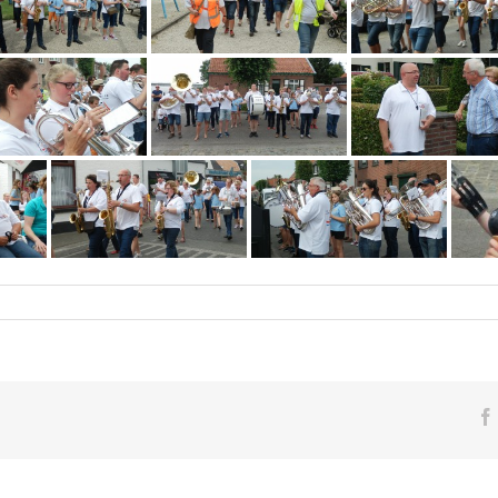
voor
d
Kermisinzet
2016