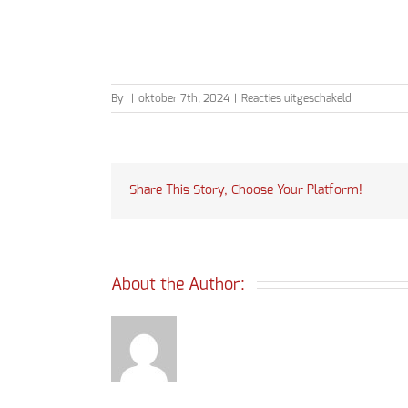
voor
By
|
oktober 7th, 2024
|
Reacties uitgeschakeld
Kermisinzet
2024
Share This Story, Choose Your Platform!
About the Author: 