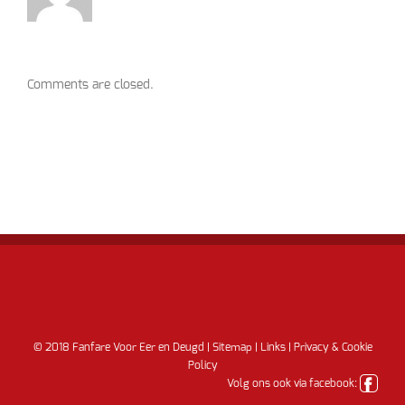
Comments are closed.
© 2018 Fanfare Voor Eer en Deugd |
Sitemap
|
Links
|
Privacy & Cookie
Policy
Volg ons ook via facebook: