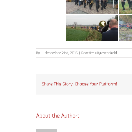
voor
By
|
december 21st, 2016
|
Reacties uitgeschakeld
Sinterkla
2016
Share This Story, Choose Your Platform!
About the Author: 