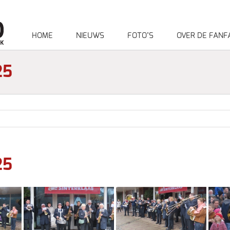
HOME
NIEUWS
FOTO’S
OVER DE FANF
25
25