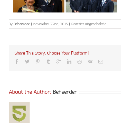
voor
By
Beheerder
|
november 22nd, 2015
|
Reacties uitgeschakeld
Teerfeest
2015
Share This Story, Choose Your Platform!
About the Author: 
Beheerder