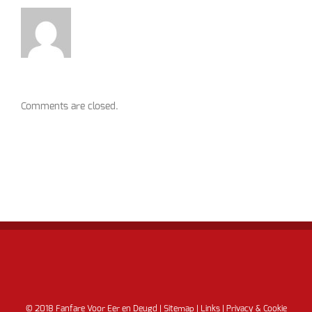
Comments are closed.
© 2018 Fanfare Voor Eer en Deugd |
Sitemap
|
Links
|
Privacy & Cookie