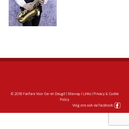
© 2018 Fanfare Voor Eer en Deugd |
Sitemap
|
Links
|
Privacy & Cookie
Policy
Volg ons ook via facebook: