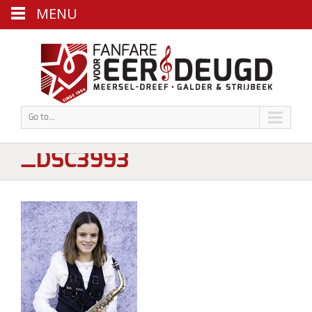
MENU
Go to...
_DSC3993