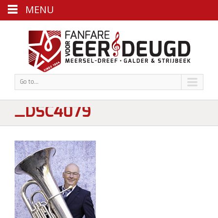
MENU
Go to...
_DSC4079