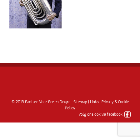
© 2018 Fanfare Voor Eer en Deugd |
Sitemap
|
Links
|
Privacy & Cookie
Policy
Volg ons ook via facebook: