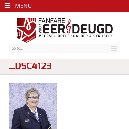
MENU
Go to...
_DSC4123