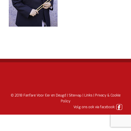
© 2018 Fanfare Voor Eer en Deugd |
Sitemap
|
Links
|
Privacy & Cookie
Policy
Volg ons ook via facebook: