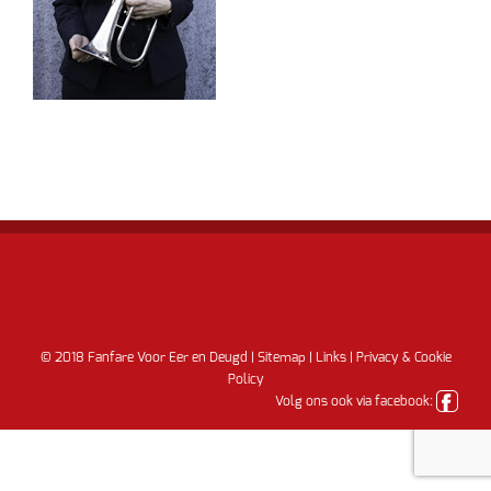
© 2018 Fanfare Voor Eer en Deugd |
Sitemap
|
Links
|
Privacy & Cookie
Policy
Volg ons ook via facebook: