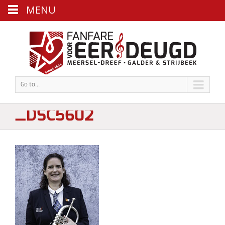
MENU
Go to...
_DSC5602