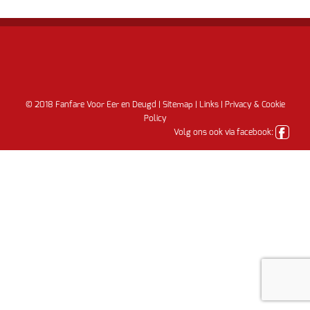
© 2018 Fanfare Voor Eer en Deugd |
Sitemap
|
Links
|
Privacy & Cookie
Policy
Volg ons ook via facebook: