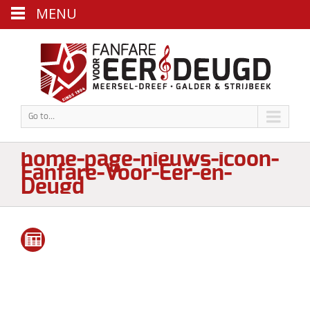
MENU
Go to...
home-page-nieuws-icoon-
Fanfare-Voor-Eer-en-
Deugd