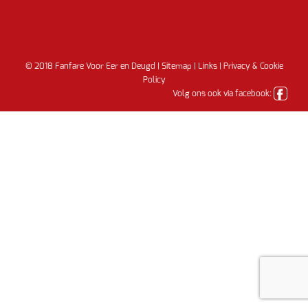
© 2018 Fanfare Voor Eer en Deugd |
Sitemap
|
Links
|
Privacy & Cookie
Policy
Volg ons ook via facebook: