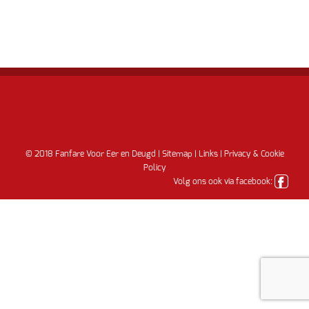
© 2018 Fanfare Voor Eer en Deugd |
Sitemap
|
Links
|
Privacy & Cookie
Policy
Volg ons ook via facebook: