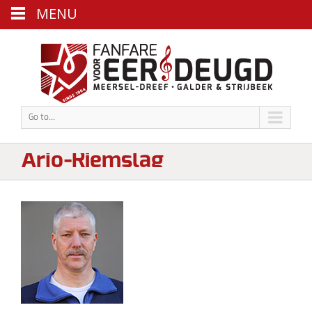
MENU
Go to...
Arjo-Riemslag