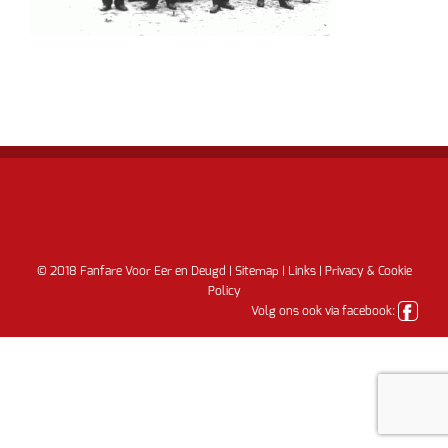
© 2018 Fanfare Voor Eer en Deugd |
Sitemap
|
Links
|
Privacy & Cookie
Policy
Volg ons ook via facebook: