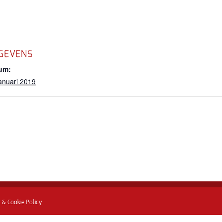
GEVENS
um:
anuari 2019
 & Cookie Policy