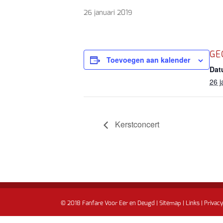
26 januari 2019
GE
Toevoegen aan kalender
Dat
26 j
Kerstconcert
© 2018 Fanfare Voor Eer en Deugd |
Sitemap
|
Links
|
Privacy