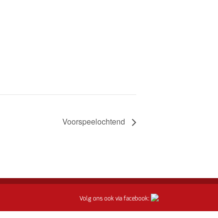
Voorspeelochtend
Volg ons ook via facebook: