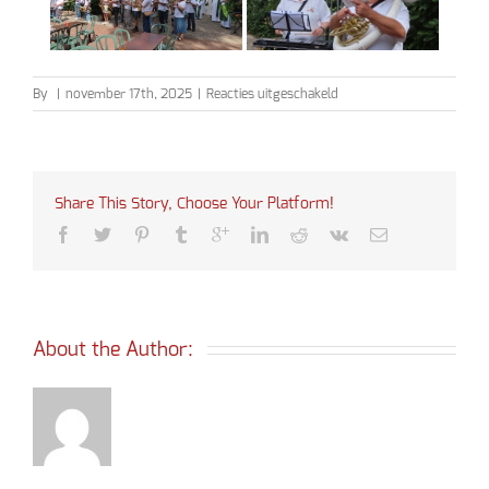
voor
By
|
november 17th, 2025
|
Reacties uitgeschakeld
25-
jarig
priesterschap
pater
Kenny
Share This Story, Choose Your Platform!
About the Author: 