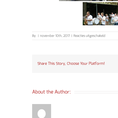
voor
By
|
november 10th, 2017
|
Reacties uitgeschakeld
Kermisin
2017
Share This Story, Choose Your Platform!
About the Author: 