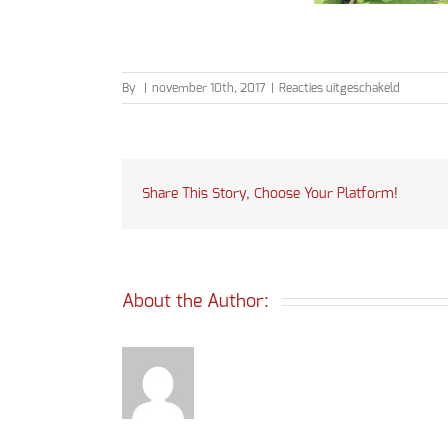
voor
By
|
november 10th, 2017
|
Reacties uitgeschakeld
Reik
mij
de
hand
2017
Share This Story, Choose Your Platform!
About the Author: 