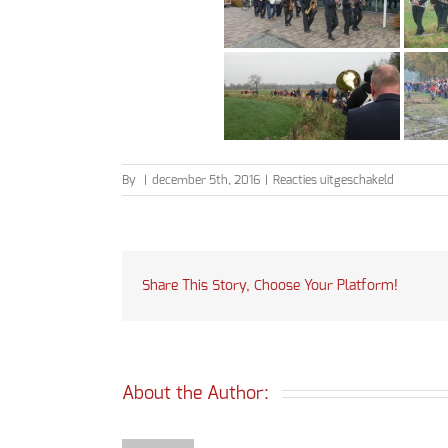
voor
By
|
december 5th, 2016
|
Reacties uitgeschakeld
Sinterklaa
2016
Share This Story, Choose Your Platform!
About the Author: 