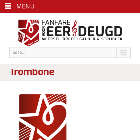
MENU
Go to...
Trombone