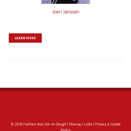
Joeri Janssen
LEARN MORE
© 2018 Fanfare Voor Eer en Deugd |
Sitemap
|
Links
|
Privacy & Cookie
Policy